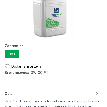
Zapremina
10 l
Dodaj na listu želja
Broj proizvoda:
SW10019.2
Opis
YaraVita đubriva posebno formulisana za folijarnu prihranu i
specifične potrebe pojedinih gajenih kultura, a sadrže