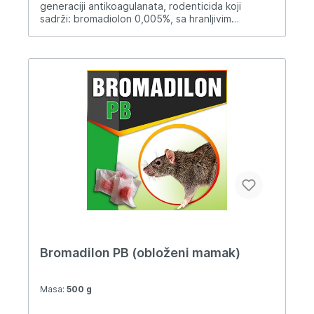
generaciji antikoagulanata, rodenticida koji
sadrži: bromadiolon 0,005%, sa hranljivim
nosačem i atraktantima. Crvene je boje.
Rodenticid za profesionalnu upotrebu za
suzbijanje glodara u domaćinstvima, javnim
objektima, industrijskim objektima, farmama,
skladištima i na polju. NAČIN PRIMJENE: Na mjestu
primjene mamak se stavlja direktno u kutije za
mamce, otporne na oštećenja i dobro zatvorene i
koje se postavljaju u blizini legla glodara i na
mjestima gdje se najviše hrane i pojavljuju.
Prilikom postavljanja mamaka koristi se zaštitna
oprema: zaštitne rukavice, zaštitno odelo,
naočare i čizme. Doza primjene biocidnog
proizvoda: Za suzbijanje pacova koristi se 100-
150 grama mamka po kutiji za mamce koje se
postavljaju u razmaku na 7-10 hranidbenih mesta
na površini od 250-300 m2. Proizvođač Eko
Zaštita doo.
Bromadilon PB (obloženi mamak)
Masa:
500 g