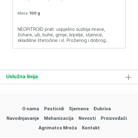
Masa:
100 g
NEOPITROID prah uspješno suzbija mrave,
žohare, uši, buhe, grinje, krpelje, stjenice,
skladišne štetočine i sl. Proženog i dobrog
početnog djelovanja. Ugodna mirisa.
Uslužna linija
O nama
Pesticidi
Sjemena
Đubriva
Navodnjavanje
Mehanizacija
Novosti
Proizvođači
Agrimatco Mreža
Kontakt