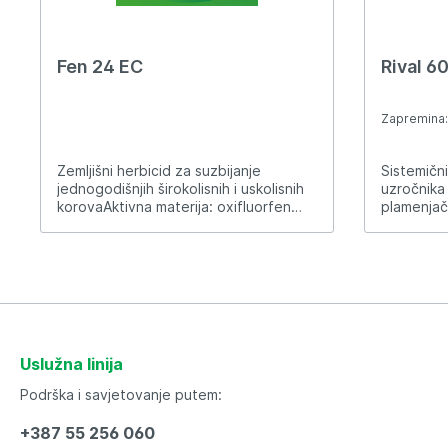
Fen 24 EC
Rival 6
Zapremina
Zemljišni herbicid za suzbijanje
Sistemični
jednogodišnjih širokolisnih i uskolisnih
uzročnika 
korovaAktivna materija: oxifluorfen
plamenjač
240g/l Formulacija: koncentrat za
propamokar
emulziju (EC) Način djelovanja:
g/l Formul
OKSIFLUORFEN (Oxyfluorfen) je
(SL) Primj
herbicid širokog spektra djelovanja,
primjenjuj
koji se primjenjuje prije i poslije nicanja
prouzroko
korova, a koji se koristi za suzbijanje
(Phythium
određenih jednogodišnjih korova u
plamenjač
povrtarstvu, voćarstvu i drugim
gerbera,..
Uslužna linija
gajenim biljkama. Spektar djelovanja:
paradajza 
Širokolisni korovi - zapadnoamerički
prouzroko
Podrška i savjetovanje putem:
štir (Amaranthus blitoides), obični štir
(Pythium s
(Amaranthus retroflexus), boražina
(15 ml u 1
+387 55 256 060
(Borago officinalis), neven (Calendula
poslije sje