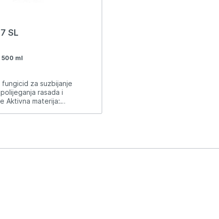
07 SL
:
500 ml
 fungicid za suzbijanje
polijeganja rasada i
e Aktivna materija:
b-hidrohlorid.........722
acija: koncentrovani rastvor
ena: Rival 607 SL se
e kao fungicid za suzbijanje
vača: Polijeganja rasada
 spp.), plamenjače paprike,
e krastavca, plamenjače
. -U usjevima paprike,
– za suzbijanje
vača polijeganja rasada
pp.) u koncentraciji 0,15 %
0 litara vode), tretiranjem
tve a prije nicanja usjeva ili