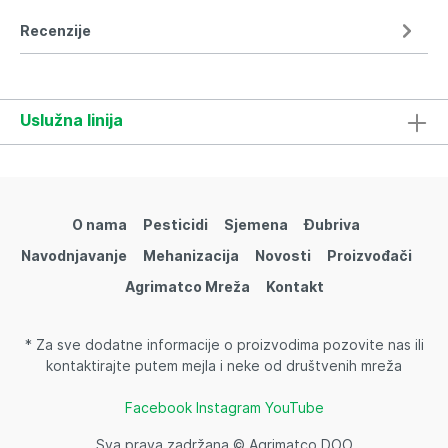
Recenzije
Uslužna linija
O nama
Pesticidi
Sjemena
Đubriva
Navodnjavanje
Mehanizacija
Novosti
Proizvođači
Agrimatco Mreža
Kontakt
* Za sve dodatne informacije o proizvodima pozovite nas ili
kontaktirajte putem mejla i neke od društvenih mreža
Facebook
Instagram
YouTube
Sva prava zadržana © Agrimatco DOO