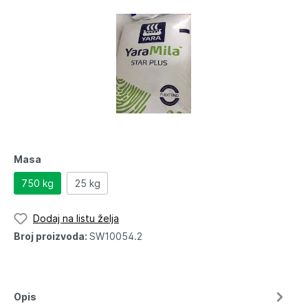
Masa
750 kg
25 kg
Dodaj na listu želja
Broj proizvoda:
SW10054.2
Opis