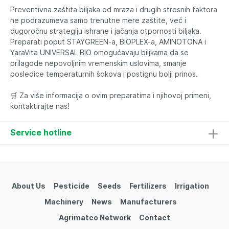
Preventivna zaštita biljaka od mraza i drugih stresnih faktora
ne podrazumeva samo trenutne mere zaštite, već i
dugoročnu strategiju ishrane i jačanja otpornosti biljaka.
Preparati poput STAYGREEN-a, BIOPLEX-a, AMINOTONA i
YaraVita UNIVERSAL BIO omogućavaju biljkama da se
prilagode nepovoljnim vremenskim uslovima, smanje
posledice temperaturnih šokova i postignu bolji prinos.
🛒 Za više informacija o ovim preparatima i njihovoj primeni,
kontaktirajte nas!
Service hotline
About Us
Pesticide
Seeds
Fertilizers
Irrigation
Machinery
News
Manufacturers
Agrimatco Network
Contact