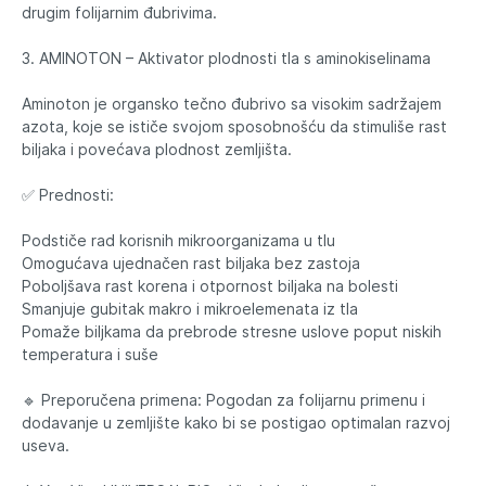
drugim folijarnim đubrivima.
3. AMINOTON – Aktivator plodnosti tla s aminokiselinama
Aminoton je organsko tečno đubrivo sa visokim sadržajem
azota, koje se ističe svojom sposobnošću da stimuliše rast
biljaka i povećava plodnost zemljišta.
✅ Prednosti:
Podstiče rad korisnih mikroorganizama u tlu
Omogućava ujednačen rast biljaka bez zastoja
Poboljšava rast korena i otpornost biljaka na bolesti
Smanjuje gubitak makro i mikroelemenata iz tla
Pomaže biljkama da prebrode stresne uslove poput niskih
temperatura i suše
🔹 Preporučena primena: Pogodan za folijarnu primenu i
dodavanje u zemljište kako bi se postigao optimalan razvoj
useva.