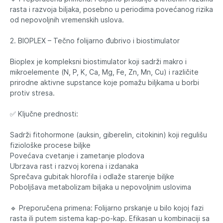
rasta i razvoja biljaka, posebno u periodima povećanog rizika
od nepovoljnih vremenskih uslova.
2. BIOPLEX – Tečno folijarno đubrivo i biostimulator
Bioplex je kompleksni biostimulator koji sadrži makro i
mikroelemente (N, P, K, Ca, Mg, Fe, Zn, Mn, Cu) i različite
prirodne aktivne supstance koje pomažu biljkama u borbi
protiv stresa.
✅ Ključne prednosti:
Sadrži fitohormone (auksin, giberelin, citokinin) koji regulišu
fiziološke procese biljke
Povećava cvetanje i zametanje plodova
Ubrzava rast i razvoj korena i izdanaka
Sprečava gubitak hlorofila i odlaže starenje biljke
Poboljšava metabolizam biljaka u nepovoljnim uslovima
🔹 Preporučena primena: Folijarno prskanje u bilo kojoj fazi
rasta ili putem sistema kap-po-kap. Efikasan u kombinaciji sa