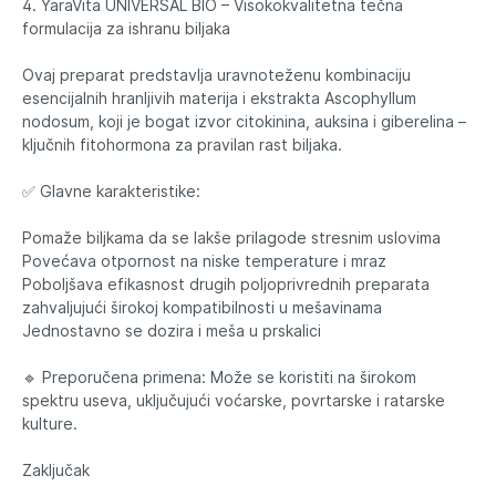
4. YaraVita UNIVERSAL BIO – Visokokvalitetna tečna
formulacija za ishranu biljaka
Ovaj preparat predstavlja uravnoteženu kombinaciju
esencijalnih hranljivih materija i ekstrakta Ascophyllum
nodosum, koji je bogat izvor citokinina, auksina i giberelina –
ključnih fitohormona za pravilan rast biljaka.
✅ Glavne karakteristike:
Pomaže biljkama da se lakše prilagode stresnim uslovima
Povećava otpornost na niske temperature i mraz
Poboljšava efikasnost drugih poljoprivrednih preparata
zahvaljujući širokoj kompatibilnosti u mešavinama
Jednostavno se dozira i meša u prskalici
🔹 Preporučena primena: Može se koristiti na širokom
spektru useva, uključujući voćarske, povrtarske i ratarske
kulture.
Zaključak