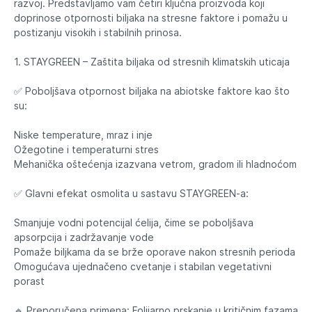
razvoj. Predstavljamo vam četiri ključna proizvoda koji
doprinose otpornosti biljaka na stresne faktore i pomažu u
postizanju visokih i stabilnih prinosa.
1. STAYGREEN – Zaštita biljaka od stresnih klimatskih uticaja
✅ Poboljšava otpornost biljaka na abiotske faktore kao što
su:
Niske temperature, mraz i inje
Ožegotine i temperaturni stres
Mehanička oštećenja izazvana vetrom, gradom ili hladnoćom
✅ Glavni efekat osmolita u sastavu STAYGREEN-a:
Smanjuje vodni potencijal ćelija, čime se poboljšava
apsorpcija i zadržavanje vode
Pomaže biljkama da se brže oporave nakon stresnih perioda
Omogućava ujednačeno cvetanje i stabilan vegetativni
porast
🔹 Preporučena primena: Folijarno prskanje u kritičnim fazama