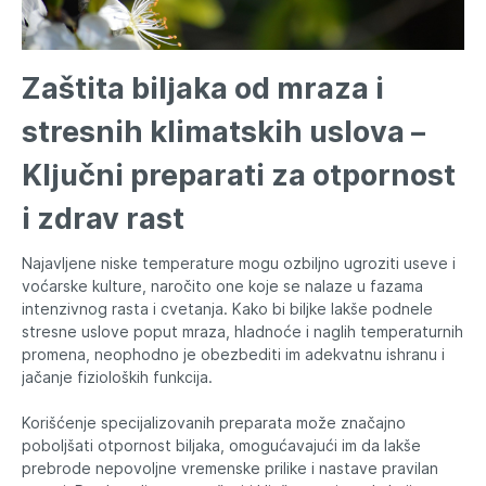
Zaštita biljaka od mraza i
stresnih klimatskih uslova –
Ključni preparati za otpornost
i zdrav rast
Najavljene niske temperature mogu ozbiljno ugroziti useve i
voćarske kulture, naročito one koje se nalaze u fazama
intenzivnog rasta i cvetanja. Kako bi biljke lakše podnele
stresne uslove poput mraza, hladnoće i naglih temperaturnih
promena, neophodno je obezbediti im adekvatnu ishranu i
jačanje fizioloških funkcija.
Korišćenje specijalizovanih preparata može značajno
poboljšati otpornost biljaka, omogućavajući im da lakše
prebrode nepovoljne vremenske prilike i nastave pravilan